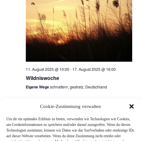
n
g
s
e
i
c
n
h
S
t
u
11. August 2025 @ 10:00
-
17. August 2025 @ 16:00
e
Wildniswoche
c
n
Eigene Wege
schnattern, gestratz, Deutschland
h
-
Cookie-Zustimmung verwalten
N
e
Heute
Vorherige
Nächste
Veranstaltungen
Veranstaltun
Um dir ein optimales Erlebnis zu bieten, verwenden wir Technologien wie Cookies,
a
u
um Geräteinformationen zu speichern und/oder darauf zuzugreifen. Wenn du diesen
Technologien zustimmst, können wir Daten wie das Surfverhalten oder eindeutige IDs
v
Kalender abonnieren
auf dieser Website verarbeiten. Wenn du deine Zustimmung nicht erteilst oder
n