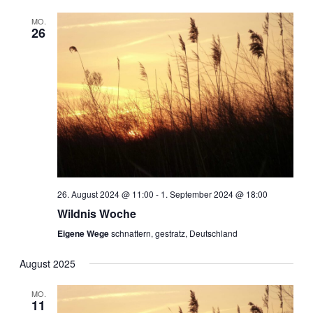
t
t
e
r
e
MO.
r
u
26
a
m
w
a
n
ä
h
n
s
l
e
t
s
n
a
.
t
l
a
t
26. August 2024 @ 11:00
-
1. September 2024 @ 18:00
l
Wildnis Woche
u
Eigene Wege
schnattern, gestratz, Deutschland
t
n
August 2025
g
u
MO.
A
11
n