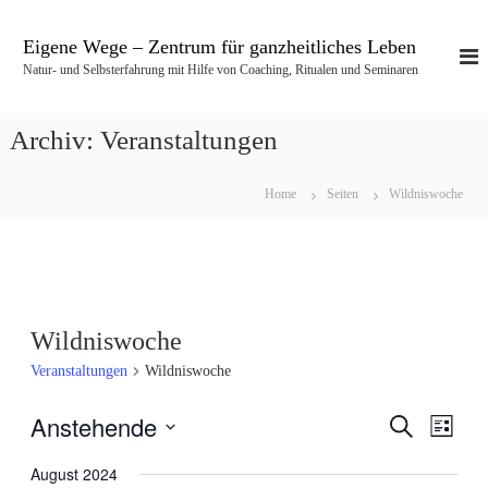
Z
u
Eigene Wege – Zentrum für ganzheitliches Leben
m
Natur- und Selbsterfahrung mit Hilfe von Coaching, Ritualen und Seminaren
I
n
h
Archiv:
Veranstaltungen
a
l
t
Home
Seiten
Wildniswoche
s
p
r
i
n
g
Wildniswoche
e
Veranstaltungen
Wildniswoche
n
Anstehende
S
V
V
L
u
i
D
c
e
August 2024
s
e
a
h