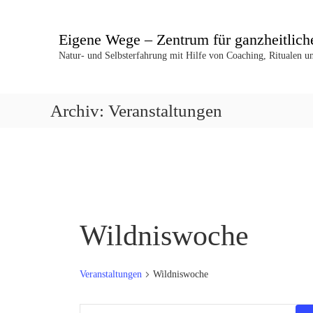
Z
u
Eigene Wege – Zentrum für ganzheitlich
m
I
Natur- und Selbsterfahrung mit Hilfe von Coaching, Ritualen 
n
h
a
Archiv:
Veranstaltungen
l
t
s
p
r
i
n
g
Wildniswoche
e
n
Veranstaltungen
Wildniswoche