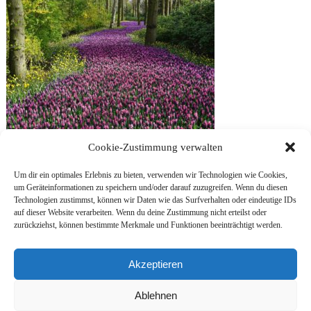
Cookie-Zustimmung verwalten
Frauenkreis
Um dir ein optimales Erlebnis zu bieten, verwenden wir Technologien wie Cookies,
Wir ehren in unserem Frauenkreis die weibliche Energie und uns selbst.
um Geräteinformationen zu speichern und/oder darauf zuzugreifen. Wenn du diesen
Wir bitten in unserer gemeinsamen Zeit um Schutz, Fülle […]
Technologien zustimmst, können wir Daten wie das Surfverhalten oder eindeutige IDs
auf dieser Website verarbeiten. Wenn du deine Zustimmung nicht erteilst oder
zurückziehst, können bestimmte Merkmale und Funktionen beeinträchtigt werden.
B
Ältere Beiträge
Akzeptieren
Neuere Beiträge
e
Ablehnen