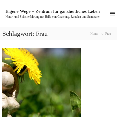
Z
u
Eigene Wege – Zentrum für ganzheitliches Leben
m
Natur- und Selbsterfahrung mit Hilfe von Coaching, Ritualen und Seminaren
I
n
h
Schlagwort:
Frau
Home
Frau
a
l
t
s
p
r
i
n
g
e
n