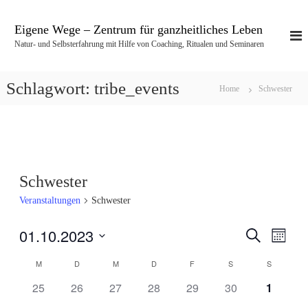
Z
u
Eigene Wege – Zentrum für ganzheitliches Leben
m
Natur- und Selbsterfahrung mit Hilfe von Coaching, Ritualen und Seminaren
I
n
h
Schlagwort:
tribe_events
Home
Schwester
a
l
t
s
p
r
Schwester
i
n
Veranstaltungen
Schwester
g
e
01.10.2023
S
V
V
n
M
u
o
D
c
e
M
D
M
D
F
S
S
n
e
K
a
h
a
t
e
0
0
0
0
0
0
0
r
25
26
27
28
29
30
1
t
r
u
a
V
V
V
V
V
V
V