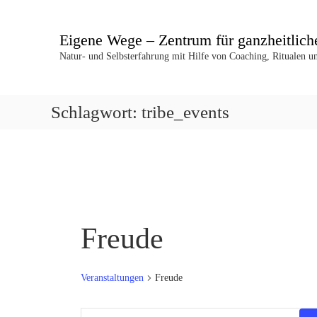
Z
u
Eigene Wege – Zentrum für ganzheitlich
m
I
Natur- und Selbsterfahrung mit Hilfe von Coaching, Ritualen 
n
h
a
Schlagwort:
tribe_events
l
t
s
p
r
i
n
g
Freude
e
n
Veranstaltungen
Freude