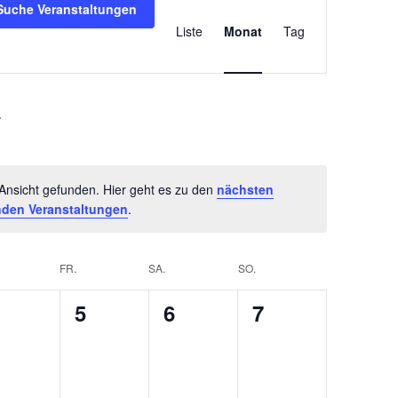
V
Suche Veranstaltungen
Liste
Monat
Tag
e
r
a
n
s
Ansicht gefunden. Hier geht es zu den
nächsten
t
den Veranstaltungen
.
a
l
FR.
SA.
SO.
t
0
0
0
5
6
7
u
V
V
V
n
e
e
e