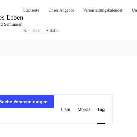
Startseite
Unser Angebot
Veranstaltungskalender
Un
es Leben
und Seminaren
Kontakt und Anfahrt
V
Suche Veranstaltungen
Liste
Monat
Tag
e
r
a