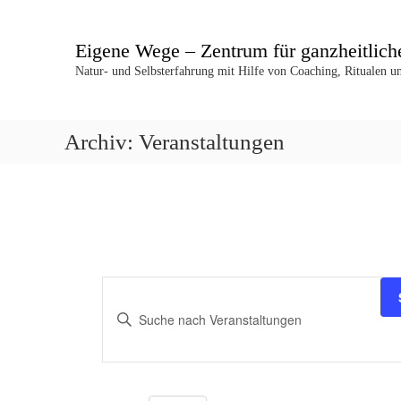
Z
u
Eigene Wege – Zentrum für ganzheitlich
m
I
Natur- und Selbsterfahrung mit Hilfe von Coaching, Ritualen 
n
h
a
Archiv:
Veranstaltungen
l
t
s
p
r
i
n
g
V
e
n
B
e
i
t
t
r
e