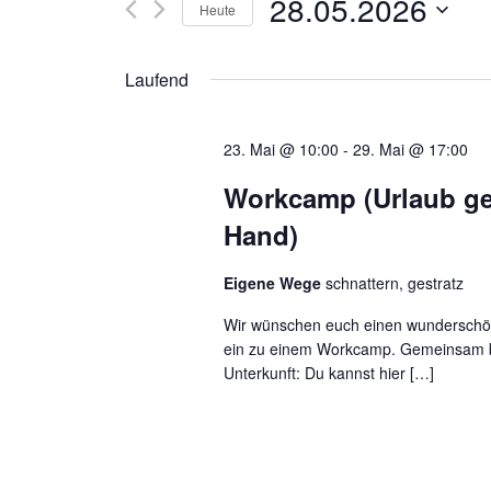
28.05.2026
S
Heute
a
c
D
h
n
a
l
Laufend
t
ü
s
u
s
m
s
23. Mai @ 10:00
-
29. Mai @ 17:00
w
t
e
ä
Workcamp (Urlaub g
l
h
a
w
Hand)
l
o
e
l
r
n
Eigene Wege
schnattern, gestratz
t
.
e
t
Wir wünschen euch einen wunderschö
i
ein zu einem Workcamp. Gemeinsam 
n
u
Unterkunft: Du kannst hier […]
g
e
n
b
e
g
n
.