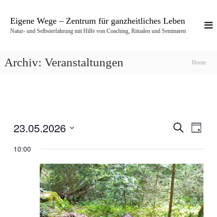
Z
u
Eigene Wege – Zentrum für ganzheitliches Leben
m
Natur- und Selbsterfahrung mit Hilfe von Coaching, Ritualen und Seminaren
I
n
h
Archiv:
Veranstaltungen
Home
a
l
t
s
p
r
23.05.2026
S
V
i
V
T
u
n
a
D
c
e
g
10:00
g
e
a
h
e
t
e
r
n
r
u
a
m
w
a
n
ä
h