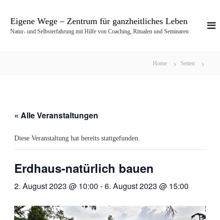
Z
u
Eigene Wege – Zentrum für ganzheitliches Leben
m
Natur- und Selbsterfahrung mit Hilfe von Coaching, Ritualen und Seminaren
I
n
h
Home
Seiten
a
l
t
s
p
« Alle Veranstaltungen
r
i
Diese Veranstaltung hat bereits stattgefunden.
n
g
e
Erdhaus-natürlich bauen
n
2. August 2023 @ 10:00
-
6. August 2023 @ 15:00