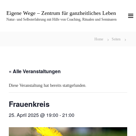
Z
u
Eigene Wege – Zentrum für ganzheitliches Leben
m
Natur- und Selbsterfahrung mit Hilfe von Coaching, Ritualen und Seminaren
I
n
h
Home
Seiten
a
l
t
s
p
« Alle Veranstaltungen
r
i
Diese Veranstaltung hat bereits stattgefunden.
n
g
e
Frauenkreis
n
25. April 2025 @ 19:00
-
21:00