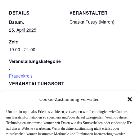
DETAILS
VERANSTALTER
Chaska Tusuy (Maren)
Datum:
25. April 2025
Zeit:
19:00 - 21:00
Veranstaltungskategorie
:
Frauenkreis
VERANSTALTUNGSORT
Eigene Wege
Cookie-Zustimmung verwalten
schnattern
gestratz
,
88167
Deutschland
Google Karte anzeigen
Um dir ein optimales Erlebnis zu bieten, verwenden wir Technologien wie Cookies,
um Geräteinformationen zu speichern und/oder darauf zuzugreifen. Wenn du diesen
Telefon
Technologien zustimmst, können wir Daten wie das Surfverhalten oder eindeutige IDs
auf dieser Website verarbeiten. Wenn du deine Zustimmung nicht erteilst oder
015737826140
zurückziehst, können bestimmte Merkmale und Funktionen beeinträchtigt werden.