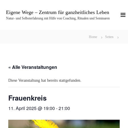
Z
u
Eigene Wege – Zentrum für ganzheitliches Leben
m
Natur- und Selbsterfahrung mit Hilfe von Coaching, Ritualen und Seminaren
I
n
h
Home
Seiten
a
l
t
s
p
« Alle Veranstaltungen
r
i
Diese Veranstaltung hat bereits stattgefunden.
n
g
e
Frauenkreis
n
11. April 2025 @ 19:00
-
21:00