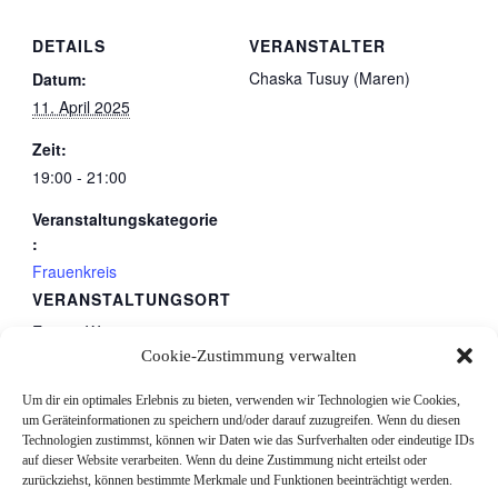
DETAILS
VERANSTALTER
Chaska Tusuy (Maren)
Datum:
11. April 2025
Zeit:
19:00 - 21:00
Veranstaltungskategorie
:
Frauenkreis
VERANSTALTUNGSORT
Eigene Wege
Cookie-Zustimmung verwalten
schnattern
gestratz
,
88167
Deutschland
Google Karte anzeigen
Um dir ein optimales Erlebnis zu bieten, verwenden wir Technologien wie Cookies,
um Geräteinformationen zu speichern und/oder darauf zuzugreifen. Wenn du diesen
Telefon
Technologien zustimmst, können wir Daten wie das Surfverhalten oder eindeutige IDs
auf dieser Website verarbeiten. Wenn du deine Zustimmung nicht erteilst oder
015737826140
zurückziehst, können bestimmte Merkmale und Funktionen beeinträchtigt werden.