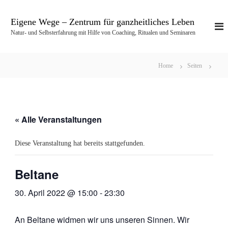
Z
u
Eigene Wege – Zentrum für ganzheitliches Leben
m
Natur- und Selbsterfahrung mit Hilfe von Coaching, Ritualen und Seminaren
I
n
h
Home
Seiten
a
l
t
s
p
« Alle Veranstaltungen
r
i
Diese Veranstaltung hat bereits stattgefunden.
n
g
e
Beltane
n
30. April 2022 @ 15:00
-
23:30
An Beltane widmen wir uns unseren Sinnen. Wir