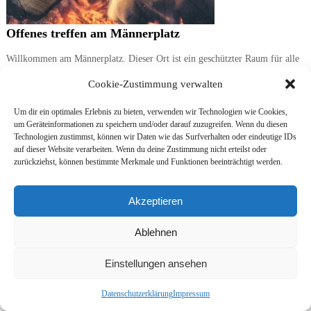
Offenes treffen am Männerplatz
Willkommen am Männerplatz. Dieser Ort ist ein geschützter Raum für alle
Männer, um sich zu begegnen, sich auszutauschen und sich […]
Cookie-Zustimmung verwalten
Um dir ein optimales Erlebnis zu bieten, verwenden wir Technologien wie Cookies,
Copyright © 2026
Eigene Wege - Zentrum für ganzheitliches Leben
Alle Rechte
um Geräteinformationen zu speichern und/oder darauf zuzugreifen. Wenn du diesen
Technologien zustimmst, können wir Daten wie das Surfverhalten oder eindeutige IDs
vorbehalten. Theme:
Flash
von ThemeGrill. Powered by
WordPress
auf dieser Website verarbeiten. Wenn du deine Zustimmung nicht erteilst oder
Kontakt und Anfahrt
Impressum
Datenschutzerklärung
Rücktrittsbedingungen
zurückziehst, können bestimmte Merkmale und Funktionen beeinträchtigt werden.
Akzeptieren
Ablehnen
Einstellungen ansehen
Datenschutzerklärung
Impressum