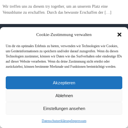
Wir treffen uns zu diesem try together, um an unserem Platz eine
Venusblume zu erschaffen. Durch das bewusste Erschaffen der […]
Copyright © 2026
Eigene Wege - Zentrum für ganzheitliches Leben
Alle Rechte
Cookie-Zustimmung verwalten
vorbehalten. Theme:
Flash
von ThemeGrill. Powered by
WordPress
Kontakt und Anfahrt
Impressum
Datenschutzerklärung
Rücktrittsbedingungen
Um dir ein optimales Erlebnis zu bieten, verwenden wir Technologien wie Cookies,
um Geräteinformationen zu speichern und/oder darauf zuzugreifen. Wenn du diesen
Technologien zustimmst, können wir Daten wie das Surfverhalten oder eindeutige IDs
auf dieser Website verarbeiten. Wenn du deine Zustimmung nicht erteilst oder
zurückziehst, können bestimmte Merkmale und Funktionen beeinträchtigt werden.
Akzeptieren
Ablehnen
Einstellungen ansehen
Datenschutzerklärung
Impressum