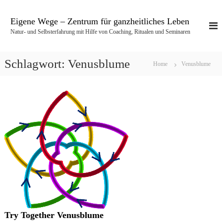
Z
u
Eigene Wege – Zentrum für ganzheitliches Leben
m
Natur- und Selbsterfahrung mit Hilfe von Coaching, Ritualen und Seminaren
I
n
h
Schlagwort:
Venusblume
Home
Venusblume
a
l
t
s
p
r
i
n
g
e
n
Try Together Venusblume