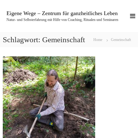
Z
u
Eigene Wege – Zentrum für ganzheitliches Leben
m
Natur- und Selbsterfahrung mit Hilfe von Coaching, Ritualen und Seminaren
I
n
h
Schlagwort:
Gemeinschaft
Home
Gemeinschaft
a
l
t
s
p
r
i
n
g
e
n