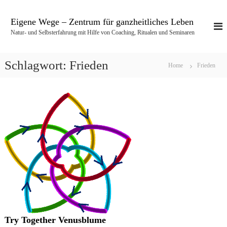
Z
u
Eigene Wege – Zentrum für ganzheitliches Leben
m
Natur- und Selbsterfahrung mit Hilfe von Coaching, Ritualen und Seminaren
I
n
h
Schlagwort:
Frieden
Home
Frieden
a
l
t
s
p
r
i
n
g
e
n
Try Together Venusblume