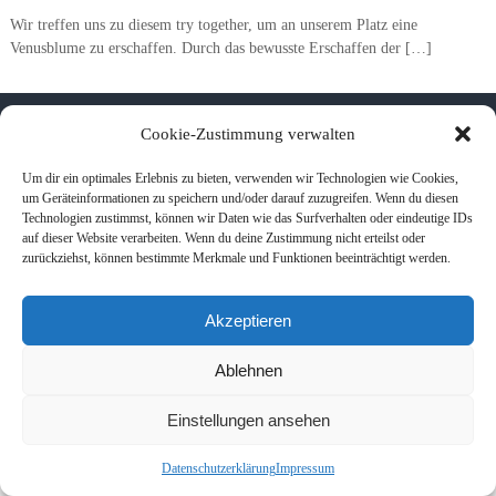
Wir treffen uns zu diesem try together, um an unserem Platz eine
Venusblume zu erschaffen. Durch das bewusste Erschaffen der […]
Copyright © 2026
Eigene Wege - Zentrum für ganzheitliches Leben
Alle Rechte
Cookie-Zustimmung verwalten
vorbehalten. Theme:
Flash
von ThemeGrill. Powered by
WordPress
Kontakt und Anfahrt
Impressum
Datenschutzerklärung
Rücktrittsbedingungen
Um dir ein optimales Erlebnis zu bieten, verwenden wir Technologien wie Cookies,
um Geräteinformationen zu speichern und/oder darauf zuzugreifen. Wenn du diesen
Technologien zustimmst, können wir Daten wie das Surfverhalten oder eindeutige IDs
auf dieser Website verarbeiten. Wenn du deine Zustimmung nicht erteilst oder
zurückziehst, können bestimmte Merkmale und Funktionen beeinträchtigt werden.
Akzeptieren
Ablehnen
Einstellungen ansehen
Datenschutzerklärung
Impressum