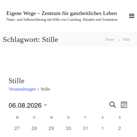
Z
u
Eigene Wege – Zentrum für ganzheitliches Leben
m
Natur- und Selbsterfahrung mit Hilfe von Coaching, Ritualen und Seminaren
I
n
h
Schlagwort:
Stille
Home
Stille
a
l
t
s
p
r
Stille
i
n
Veranstaltungen
Stille
g
e
06.08.2026
S
V
V
n
M
u
o
D
c
e
M
D
M
D
F
S
S
n
e
K
a
h
a
t
e
0
0
0
0
0
0
0
r
27
28
29
30
31
1
2
t
r
u
a
V
V
V
V
V
V
V