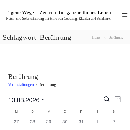
Z
u
Eigene Wege – Zentrum für ganzheitliches Leben
m
Natur- und Selbsterfahrung mit Hilfe von Coaching, Ritualen und Seminaren
I
n
h
Schlagwort:
Berührung
Home
Berührung
a
l
t
s
p
r
Berührung
i
n
Veranstaltungen
Berührung
g
e
10.08.2026
S
V
V
n
M
u
o
D
c
e
M
D
M
D
F
S
S
n
e
K
a
h
a
t
e
0
0
0
0
0
0
0
r
27
28
29
30
31
1
2
t
r
u
a
V
V
V
V
V
V
V