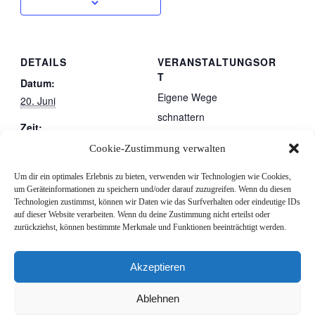
DETAILS
VERANSTALTUNGSOR
T
Datum:
Eigene Wege
20. Juni
schnattern
Zeit:
gestratz
,
88167
10:00 - 18:00
Cookie-Zustimmung verwalten
Deutschland
Google Karte
Veranstaltungskategorie
anzeigen
Um dir ein optimales Erlebnis zu bieten, verwenden wir Technologien wie Cookies,
:
um Geräteinformationen zu speichern und/oder darauf zuzugreifen. Wenn du diesen
Telefon
Technologien zustimmst, können wir Daten wie das Surfverhalten oder eindeutige IDs
Zu Gast
auf dieser Website verarbeiten. Wenn du deine Zustimmung nicht erteilst oder
015737826140
zurückziehst, können bestimmte Merkmale und Funktionen beeinträchtigt werden.
Frauenkreis
Gemeinsame Veranstaltung: Männerkreis
Akzeptieren
Ablehnen