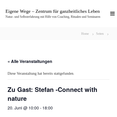
Z
u
Eigene Wege – Zentrum für ganzheitliches Leben
m
Natur- und Selbsterfahrung mit Hilfe von Coaching, Ritualen und Seminaren
I
n
h
Home
Seiten
a
l
t
s
p
« Alle Veranstaltungen
r
i
Diese Veranstaltung hat bereits stattgefunden.
n
g
e
Zu Gast: Stefan -Connect with
n
nature
20. Juni @ 10:00
-
18:00