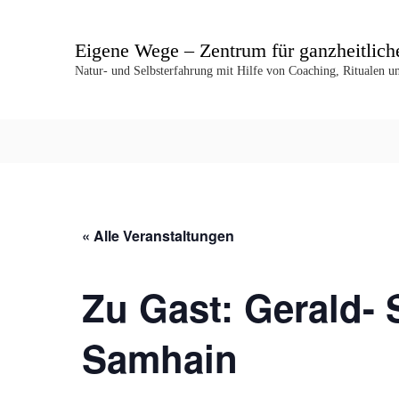
Z
u
Eigene Wege – Zentrum für ganzheitlich
m
I
Natur- und Selbsterfahrung mit Hilfe von Coaching, Ritualen 
n
h
a
l
t
s
p
r
« Alle Veranstaltungen
i
n
g
Zu Gast: Gerald- 
e
n
Samhain