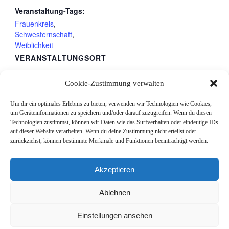
Veranstaltung-Tags:
Frauenkreis
,
Schwesternschaft
,
Weiblichkeit
VERANSTALTUNGSORT
Eigene Wege
Cookie-Zustimmung verwalten
schnattern
gestratz
,
88167
Deutschland
Google Karte anzeigen
Um dir ein optimales Erlebnis zu bieten, verwenden wir Technologien wie Cookies,
um Geräteinformationen zu speichern und/oder darauf zuzugreifen. Wenn du diesen
Telefon
Technologien zustimmst, können wir Daten wie das Surfverhalten oder eindeutige IDs
auf dieser Website verarbeiten. Wenn du deine Zustimmung nicht erteilst oder
015737826140
zurückziehst, können bestimmte Merkmale und Funktionen beeinträchtigt werden.
Frauenkreis
Frauenkreis
Akzeptieren
Ablehnen
Copyright © 2026
Eigene Wege - Zentrum für ganzheitliches Leben
Alle Rechte
Einstellungen ansehen
vorbehalten. Theme:
Flash
von ThemeGrill. Powered by
WordPress