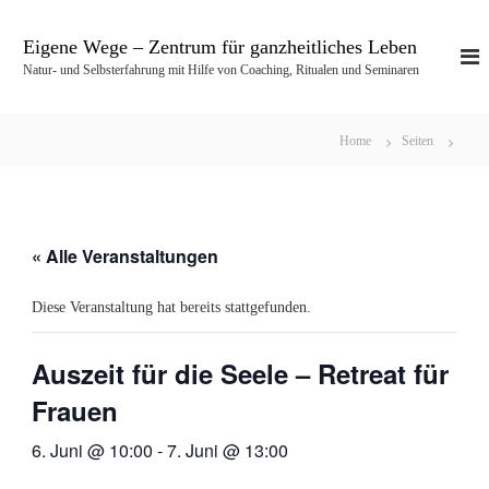
Z
u
Eigene Wege – Zentrum für ganzheitliches Leben
m
Natur- und Selbsterfahrung mit Hilfe von Coaching, Ritualen und Seminaren
I
n
h
Home
Seiten
a
l
t
s
p
« Alle Veranstaltungen
r
i
Diese Veranstaltung hat bereits stattgefunden.
n
g
e
Auszeit für die Seele – Retreat für
n
Frauen
6. Juni @ 10:00
-
7. Juni @ 13:00