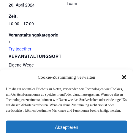
Team
20. April 2024
Zeit:
10:00 - 17:00
Veranstaltungskategorie
:
Try together
VERANSTALTUNGSORT
Eigene Wege
schnattern
Cookie-Zustimmung verwalten
gestratz
,
88167
Deutschland
Google Karte anzeigen
Um dir ein optimales Erlebnis zu bieten, verwenden wir Technologien wie Cookies,
Telefon
um Geräteinformationen zu speichern und/oder darauf zuzugreifen. Wenn du diesen
015737826140
Technologien zustimmst, können wir Daten wie das Surfverhalten oder eindeutige IDs
auf dieser Website verarbeiten. Wenn du deine Zustimmung nicht erteilst oder
zurückziehst, können bestimmte Merkmale und Funktionen beeinträchtigt werden.
Finde dich im Kreis der
Finde dich im Kreis der
Schwestern
Schwestern
Akzeptieren