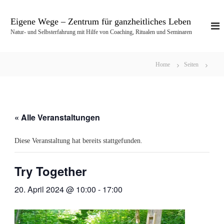
Z
u
Eigene Wege – Zentrum für ganzheitliches Leben
m
Natur- und Selbsterfahrung mit Hilfe von Coaching, Ritualen und Seminaren
I
n
h
Home
Seiten
a
l
t
s
p
« Alle Veranstaltungen
r
i
Diese Veranstaltung hat bereits stattgefunden.
n
g
e
Try Together
n
20. April 2024 @ 10:00
-
17:00