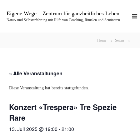
Z
u
Eigene Wege – Zentrum für ganzheitliches Leben
m
Natur- und Selbsterfahrung mit Hilfe von Coaching, Ritualen und Seminaren
I
n
h
Home
Seiten
a
l
t
s
p
« Alle Veranstaltungen
r
i
Diese Veranstaltung hat bereits stattgefunden.
n
g
e
Konzert «Trespera» Tre Spezie
n
Rare
13. Juli 2025 @ 19:00
-
21:00